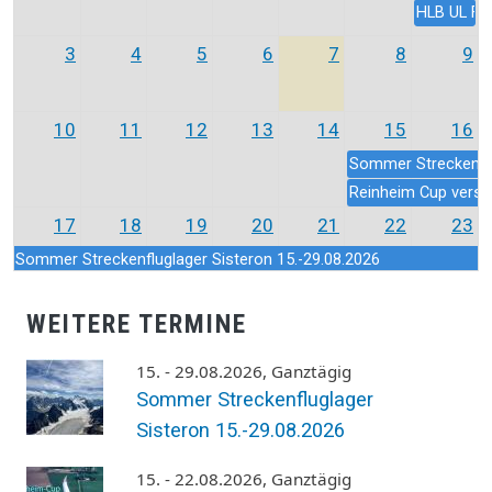
HLB UL Fl
3
4
5
6
7
8
9
10
11
12
13
14
15
16
Sommer Streckenflu
Reinheim Cup versch
17
18
19
20
21
22
23
Sommer Streckenfluglager Sisteron 15.-29.08.2026
Reinheim Cup verschoben! Neuer Termin: 15. bis 22. August 2026
F3L-Wettbewerb beim
WEITERE TERMINE
24
25
26
27
28
29
30
15. - 29.08.2026, Ganztägig
Sommer Streckenfluglager Sisteron 15.-29.08.2026
Sommer Streckenfluglager
Jugendvergleichsfliegen 202
Sisteron 15.-29.08.2026
31
1
2
3
4
5
6
15. - 22.08.2026, Ganztägig
Jugendvergleichsfliegen 202